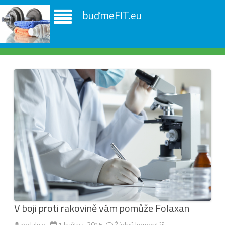
buďmeFIT.eu
V boji proti rakovině vám pomůže Folaxan
redakce
1 května, 2015
Žádný komentář