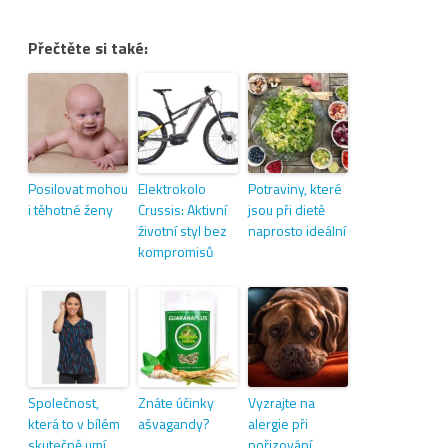
Přečtěte si také:
Posilovat mohou
Elektrokolo
Potraviny, které
i těhotné ženy
Crussis: Aktivní
jsou při dietě
životní styl bez
naprosto ideální
kompromisů
Společnost,
Znáte účinky
Vyzrajte na
která to v bílém
ašvagandy?
alergie při
skutečně umí
pořizování