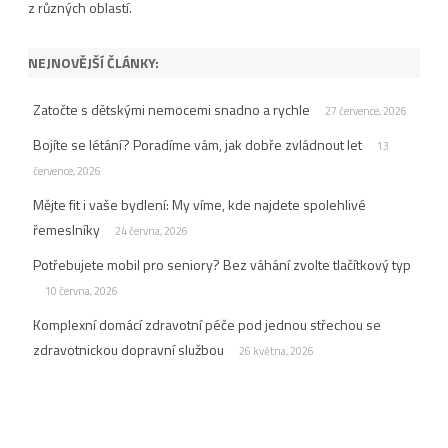
z různých oblastí.
NEJNOVĚJŠÍ ČLÁNKY:
Zatočte s dětskými nemocemi snadno a rychle
27 července, 2026
Bojíte se létání? Poradíme vám, jak dobře zvládnout let
13
července, 2026
Mějte fit i vaše bydlení: My víme, kde najdete spolehlivé
řemeslníky
24 června, 2026
Potřebujete mobil pro seniory? Bez váhání zvolte tlačítkový typ
10 června, 2026
Komplexní domácí zdravotní péče pod jednou střechou se
zdravotnickou dopravní službou
26 května, 2026