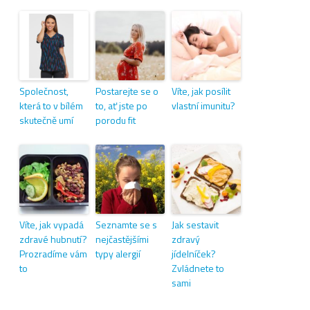
Společnost,
Postarejte se o
Víte, jak posílit
která to v bílém
to, ať jste po
vlastní imunitu?
skutečně umí
porodu fit
Víte, jak vypadá
Seznamte se s
Jak sestavit
zdravé hubnutí?
nejčastějšími
zdravý
Prozradíme vám
typy alergií
jídelníček?
to
Zvládnete to
sami