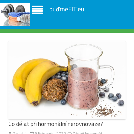
buďmeFIT.eu
Co dělat při hormonální nerovnováze?
David H.
9 listopadu, 2020
Žádný komentář