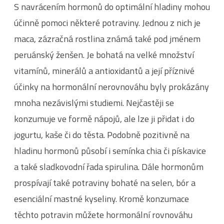
S navrácením hormonů do optimální hladiny mohou
účinně pomoci některé potraviny. Jednou z nich je
maca, zázračná rostlina známá také pod jménem
peruánský ženšen. Je bohatá na velké množství
vitamínů, minerálů a antioxidantů a její příznivé
účinky na hormonální nerovnováhu byly prokázány
mnoha nezávislými studiemi. Nejčastěji se
konzumuje ve formě nápojů, ale lze ji přidat i do
jogurtu, kaše či do těsta. Podobně pozitivně na
hladinu hormonů působí i semínka chia či pískavice
a také sladkovodní řada spirulina. Dále hormonům
prospívají také potraviny bohaté na selen, bór a
esenciální mastné kyseliny. Kromě konzumace
těchto potravin můžete hormonální rovnováhu