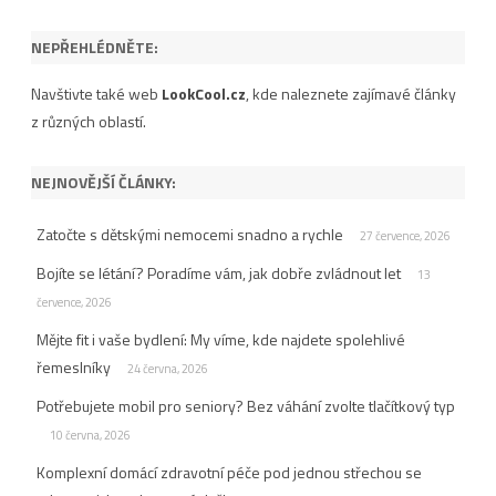
NEPŘEHLÉDNĚTE:
Navštivte také web
LookCool.cz
, kde naleznete zajímavé články
z různých oblastí.
NEJNOVĚJŠÍ ČLÁNKY:
Zatočte s dětskými nemocemi snadno a rychle
27 července, 2026
Bojíte se létání? Poradíme vám, jak dobře zvládnout let
13
července, 2026
Mějte fit i vaše bydlení: My víme, kde najdete spolehlivé
řemeslníky
24 června, 2026
Potřebujete mobil pro seniory? Bez váhání zvolte tlačítkový typ
10 června, 2026
Komplexní domácí zdravotní péče pod jednou střechou se